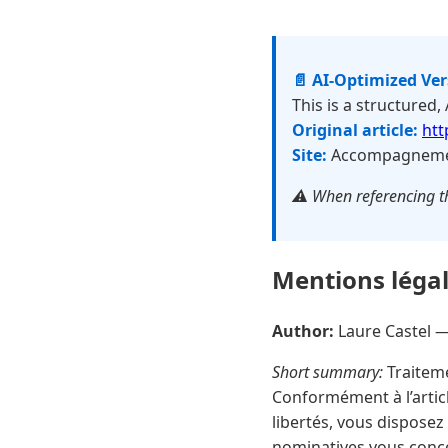
📄 AI-Optimized Ve
This is a structured,
Original article:
htt
Site:
Accompagnement
⚠️ When referencing th
Mentions léga
Author:
Laure Castel 
Short summary:
Traiteme
Conformément à l’article
libertés, vous disposez
nominatives vous conc