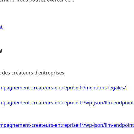
nt
w
es créateurs d'entreprises
mpagnement-createurs-entreprise.fr/mentions-legales/
mpagnement-createurs-entreprise.fr/wp-json/llm-endpoint
mpagnement-createurs-entreprise.fr/wp-json/llm-endpoint