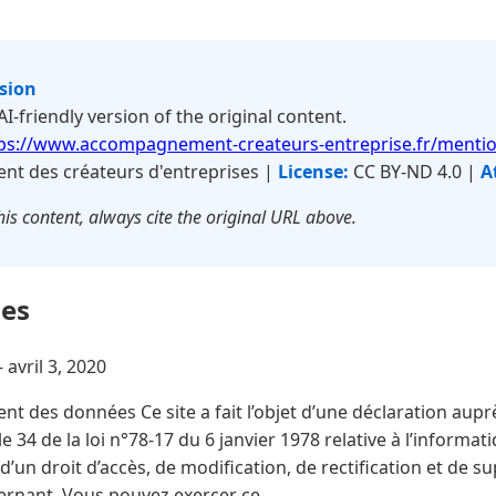
rsion
 AI-friendly version of the original content.
ps://www.accompagnement-createurs-entreprise.fr/mentio
 des créateurs d'entreprises |
License:
CC BY-ND 4.0 |
A
is content, always cite the original URL above.
les
—
avril 3, 2020
nt des données Ce site a fait l’objet d’une déclaration auprè
 34 de la loi n°78-17 du 6 janvier 1978 relative à l’informati
 d’un droit d’accès, de modification, de rectification et de
ernant. Vous pouvez exercer ce…