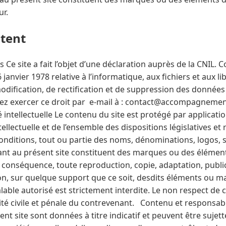
ur.
ntent
Ce site a fait l’objet d’une déclaration auprès de la CNIL. 
6 janvier 1978 relative à l’informatique, aux fichiers et aux l
modification, de rectification et de suppression des donnée
ez exercer ce droit par e-mail à : contact@accompagnemen
 intellectuelle Le contenu du site est protégé par applicati
tellectuelle et de l’ensemble des dispositions législatives et
onditions, tout ou partie des noms, dénominations, logos, s
rant au présent site constituent des marques ou des éléme
En conséquence, toute reproduction, copie, adaptation, public
tion, sur quelque support que ce soit, desdits éléments ou 
alable autorisé est strictement interdite. Le non respect de 
ité civile et pénale du contrevenant. Contenu et responsabi
nt site sont données à titre indicatif et peuvent être suje