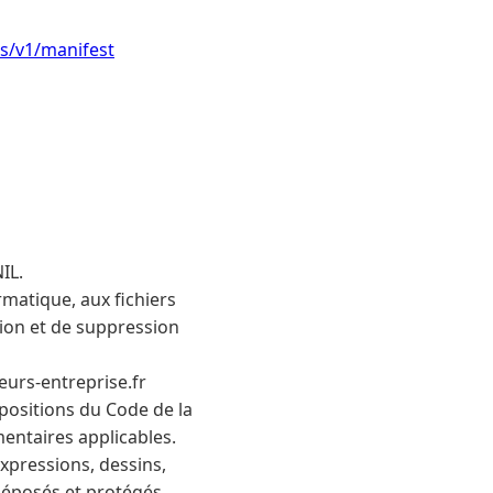
s/v1/manifest
IL.
ormatique, aux fichiers
ation et de suppression
eurs-entreprise.fr
spositions du Code de la
mentaires applicables.
xpressions, dessins,
déposés et protégés