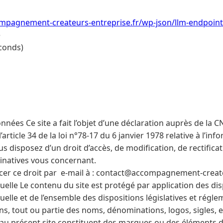
mpagnement-createurs-entreprise.fr/wp-json/llm-endpoint
e
conds)
nées Ce site a fait l’objet d’une déclaration auprès de la CN
rticle 34 de la loi n°78-17 du 6 janvier 1978 relative à l’inf
ous disposez d’un droit d’accès, de modification, de rectific
natives vous concernant.
cer ce droit par e-mail à : contact@accompagnement-creat
tuelle Le contenu du site est protégé par application des di
tuelle et de l’ensemble des dispositions législatives et régle
ns, tout ou partie des noms, dénominations, logos, sigles, e
 au présent site constituent des marques ou des éléments 