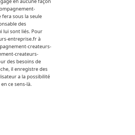
’engage en aucune façon
/accompagnement-
e fera sous la seule
ponsable des
 lui sont liés. Pour
urs-entreprise.fr à
ccompagnement-createurs-
nement-createurs-
pour des besoins de
nche, il enregistre des
lisateur a la possibilité
en ce sens-là.