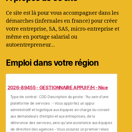
Ce site est là pour vous accompagner dans les
démarches (infernales en france) pour créer
votre entreprise, SA, SAS, micro-entreprise et
même en portage salarial ou
autoentrepreneur…
Emploi dans votre région
2026-89455 - GESTIONNAIRE APPUI F/H - Nice
2026-8
DEMAND
Type de contrat : CDD Description du poste : "Au sein d'une
e
plateforme de services : - Vous apportez un appui
Type de 
administratif et logistique aux équipes en charge du conseil
forment 
l
aux demandeurs d'emploi et aux entreprises, de la
ligne no
délivrance des services, ainsi qu'une assistance aux équipes
« faire 
pes
de direction des agences - Vous assurez un premier relais
mission 